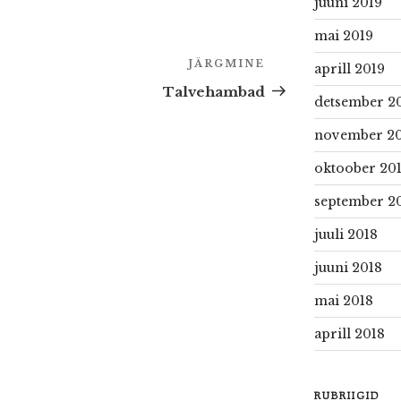
juuni 2019
mai 2019
JÄRGMINE
Next
aprill 2019
Post
Talvehambad
detsember 2
november 20
oktoober 20
september 2
juuli 2018
juuni 2018
mai 2018
aprill 2018
RUBRIIGID