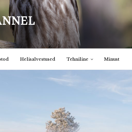
ANNEL
otod
Helisalvestused
Tehniline
Minust