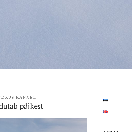
NDRUS KANNEL
dutab päikest
ARHIIV