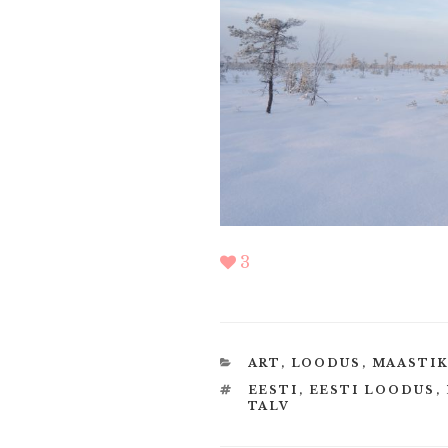
3
CATEGORIES
ART
,
LOODUS
,
MAASTI
TAGS
EESTI
,
EESTI LOODUS
,
TALV