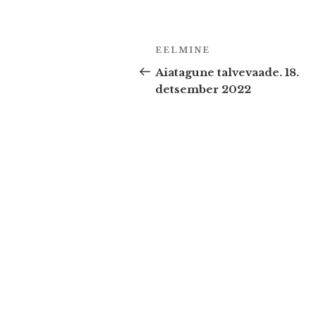
Navigeerimine
Previous
EELMINE
Post
Aiatagune talvevaade. 18.
detsember 2022