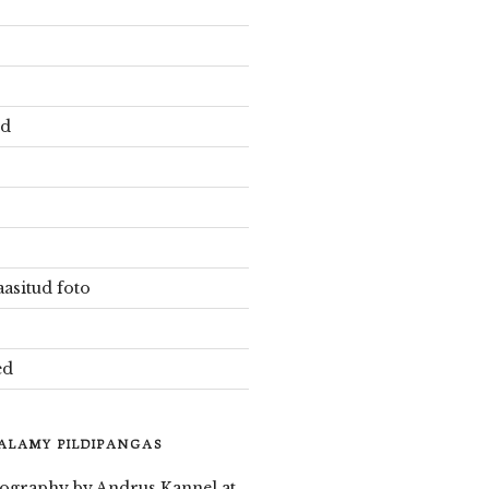
ud
aasitud foto
ed
 ALAMY PILDIPANGAS