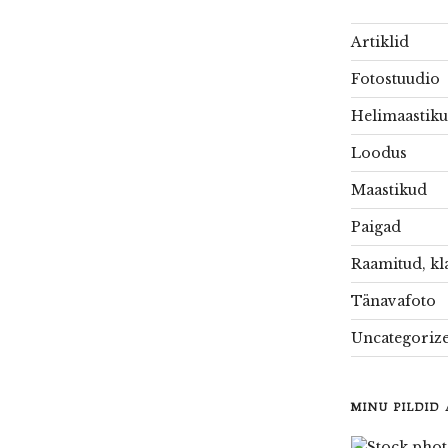
Artiklid
Fotostuudio
Helimaastik
Loodus
Maastikud
Paigad
Raamitud, kl
Tänavafoto
Uncategoriz
MINU PILDID